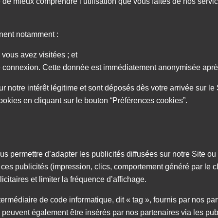
 de mieux comprendre l’utilisation que vous faites de nos servic
rnent notamment :
 vous avez visitées ; et
de connexion. Cette donnée est immédiatement anonymisée aprè
otre intérêt légitime et sont déposés dès votre arrivée sur le
kies en cliquant sur le bouton “Préférences cookies”.
ous permettre d’adapter les publicités diffusées sur notre Site 
c ces publicités (impression, clics, comportement généré par le 
icitaires et limiter la fréquence d’affichage.
ntermédiaire de code informatique, dit « tag », fournis par nos 
euvent également être insérés par nos partenaires via les public